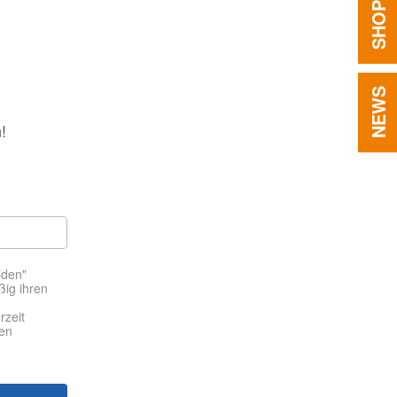
SHOP
NEWS
!
lden"
ßig ihren
rzeit
den