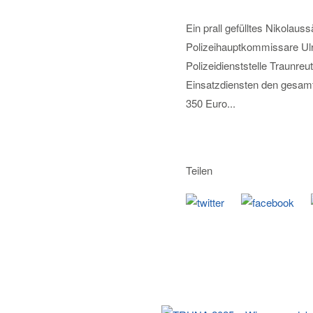
Ein prall gefülltes Nikolau
Polizeihauptkommissare Ulr
Polizeidienststelle Traunre
Einsatzdiensten den gesamt
350 Euro...
Teilen