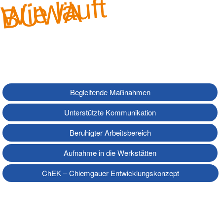
Wie läuft
BÜWA
Begleitende Maßnahmen
Unterstützte Kommunikation
Beruhigter Arbeitsbereich
Aufnahme in die Werkstätten
ChEK – Chiemgauer Entwicklungskonzept